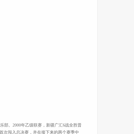
部。2000年乙级联赛，新疆广汇6战全胜晋
广汇首次闯入总决赛，并在接下来的两个赛季中