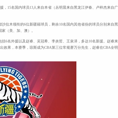
，15名国内球员13人来自本省（丛明晨来自黑龙江伊春、卢梓杰来自广
沙拉木领衔的6位新疆籍球员，剩余10名国内其他省份的球员分别来自黑
国家（美、加、澳）。
6名外援以及赵睿、吴冠希、李炎哲、王泉泽，多达10名新援。赵睿来到
然出效果，本赛季，琼斯成为CBA第三位常规赛万分先生，赵睿在CBA全