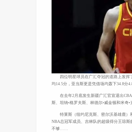
四位明星球员在广汇夺冠的道路上发挥了巨大作
均14.5分，亚当斯更是凭借场均轰下34.8
在去年2月底发生新疆广汇官宣退出CBA
斯、坦纳•格罗夫斯、林德尔•威金顿和米奇•
特莱斯（纽约尼克斯、密尔沃基雄鹿）和威
NBA总冠军成员、吉林队的超级得分王琼斯
不够……