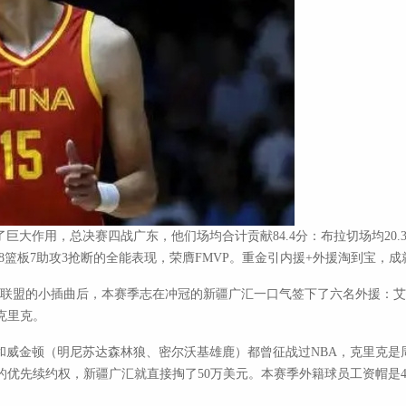
用，总决赛四战广东，他们场均合计贡献84.4分：布拉切场均20.3分6.
分4.8篮板7助攻3抢断的全能表现，荣膺FMVP。重金引内援+外援淘到宝，
联盟的小插曲后，本赛季志在冲冠的新疆广汇一口气签下了六名外援：艾德
克里克。
金顿（明尼苏达森林狼、密尔沃基雄鹿）都曾征战过NBA，克里克是周琦
的优先续约权，新疆广汇就直接掏了50万美元。本赛季外籍球员工资帽是4