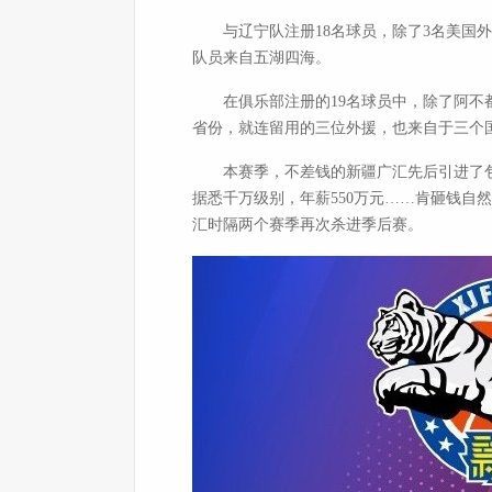
与辽宁队注册18名球员，除了3名美国外援
队员来自五湖四海。
在俱乐部注册的19名球员中，除了阿不都
省份，就连留用的三位外援，也来自于三个
本赛季，不差钱的新疆广汇先后引进了包括
据悉千万级别，年薪550万元……肯砸钱自
汇时隔两个赛季再次杀进季后赛。