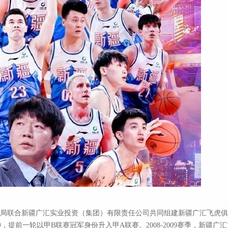
育局联合新疆广汇实业投资（集团）有限责任公司共同组建新疆广汇飞虎俱乐
神，提前一轮以甲B联赛冠军身份升入甲A联赛。2008-2009赛季，新疆