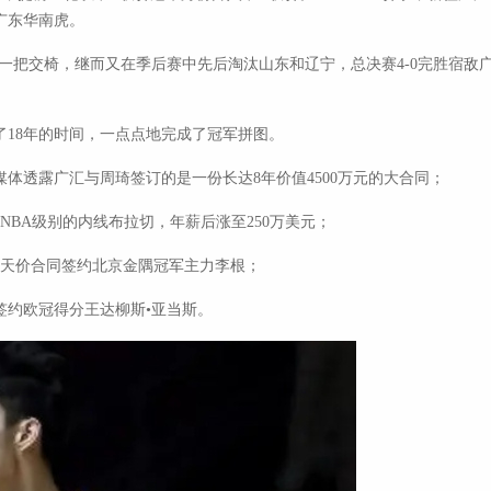
广东华南虎。
赛第一把交椅，继而又在季后赛中先后淘汰山东和辽宁，总决赛4-0完胜宿
18年的时间，一点点地完成了冠军拼图。
媒体透露广汇与周琦签订的是一份长达8年价值4500万元的大合同；
NBA级别的内线布拉切，年薪后涨至250万美元；
万元天价合同签约北京金隅冠军主力李根；
薪签约欧冠得分王达柳斯•亚当斯。