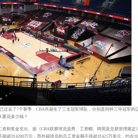
冠，已过去了7个赛季，CBA共诞生了三支冠军球队，分别是同样三夺冠军
队要花多少钱？
和奖金支出。据《CBA联赛球员选秀、工资帽、聘用及交易管理规定》，
不能超过4200万元，而外籍球员的总工资金额不得超过425万美元，约合3