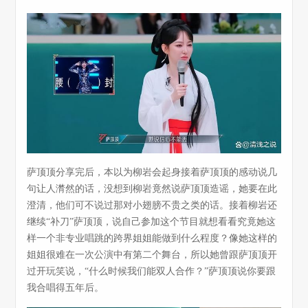
萨顶顶分享完后，本以为柳岩会起身接着萨顶顶的感动说几
句让人潸然的话，没想到柳岩竟然说萨顶顶造谣，她要在此
澄清，他们可不说过那对小翅膀不贵之类的话。接着柳岩还
继续“补刀”萨顶顶，说自己参加这个节目就想看看究竟她这
样一个非专业唱跳的跨界姐姐能做到什么程度？像她这样的
姐姐很难在一次公演中有第二个舞台，所以她曾跟萨顶顶开
过开玩笑说，“什么时候我们能双人合作？”萨顶顶说你要跟
我合唱得五年后。