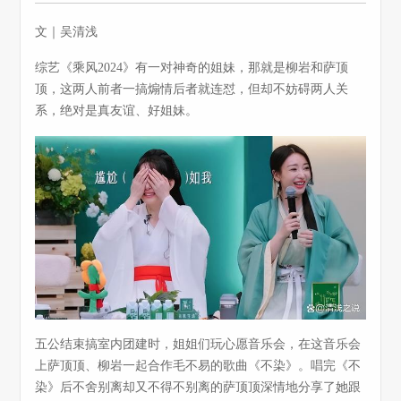
文｜吴清浅
综艺《乘风2024》有一对神奇的姐妹，那就是柳岩和萨顶
顶，这两人前者一搞煽情后者就连怼，但却不妨碍两人关
系，绝对是真友谊、好姐妹。
五公结束搞室内团建时，姐姐们玩心愿音乐会，在这音乐会
上萨顶顶、柳岩一起合作毛不易的歌曲《不染》。唱完《不
染》后不舍别离却又不得不别离的萨顶顶深情地分享了她跟