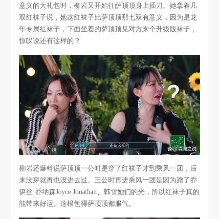
意义的大礼包时，柳岩又开始往萨顶顶身上插刀。她拿着几
双红袜子说，她这红袜子比萨顶顶那七双有意义，因为是龙
年专属红袜子，下面坐着的萨顶顶见对方来个升级版袜子，
惊叹说还有这样的？
柳岩还爆料说萨顶顶一公时是穿了红袜子才到乘风一团，后
来没穿就再也没进去过。三公时再进乘风一团是因为蹭了乔
伊丝·乔纳森Joyce Jonathan、韩雪她们的光，所以红袜子真的
能带来好运。这根刨得萨顶顶都服气。