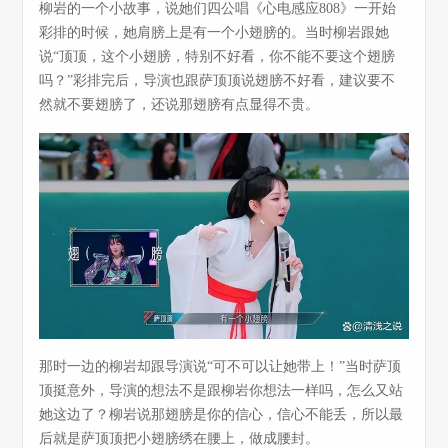
柳岩的一个小故事，说她们四公唱《心电感应808》一开始
彩排的时候，她肩膀上是有一个小翅膀的。当时柳岩跟她
说“顶顶，这个小翅膀，特别不好看，你不能不要这个翅膀
吗？”彩排完后，导演也跟萨顶顶说翅膀不好看，建议要不
然就不要翅膀了，还说那翅膀有点显得不贵。
那时一边的柳岩却跟导演说“可不可以让她带上！”当时萨顶
顶挺意外，导演的想法不是跟柳岩你想法一样吗，怎么又站
她这边了？柳岩说那翅膀是你的信心，信心不能丢，所以最
后就是萨顶顶把小翅膀绣在腰上，做成腰封。