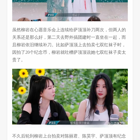
虽然柳岩在心愿音乐会上连续给萨顶顶补刀两次，但两人的
关系还是那么好，第二天去野外搞团建时一直坐在一起，而
且柳岩依旧继续补刀。比如萨顶顶上去拍卖七双红袜子时，
因拍了20个纪念币，柳岩就吐槽萨顶顶说她七双红袜子卖太
贵了。
不久后轮到柳岩上台拍卖对陈丽君、陈昊宇、萨顶顶有纪念