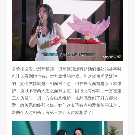
尽管柳岩没少怼萨顶顶，但萨顶顶爆料起她们相处的趣事时
也让人看到她也有让对方难堪的时候。但这就像尚雯婕说
的，她俩友情就是互相面对面怼，但在外人面前是会互相维
护，所以不管两人怎么面对面怼，因彼此有你我，一方被第
三方质疑时，另一方会出来维护，彼此感受到了对方那份
爱，故关系始终那么好。她们这友谊有点相爱相杀的味道，
即两个人时相杀，有第三方介入时就相爱了。