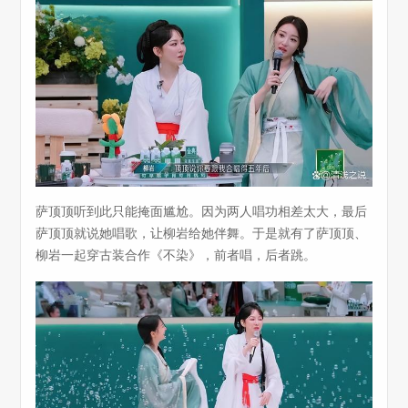
萨顶顶听到此只能掩面尴尬。因为两人唱功相差太大，最后
萨顶顶就说她唱歌，让柳岩给她伴舞。于是就有了萨顶顶、
柳岩一起穿古装合作《不染》，前者唱，后者跳。